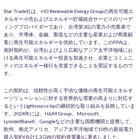
Star Trade社は、HD Renewable Energy Groupの再生可能エ
ネルギー小売およびエネルギー貯蔵統合サービスのリーデ
ィングプロバイダーであり、台湾第3位の電力小売業者で
あり、半導体、金融、製造などの主要な産業および商業顧
客に再生可能エネルギーを供給しています。このPPAは、
相対契約が、台湾およびより広範なアジア太平洋地域にお
ける再生可能エネルギー投資を加速させ、企業とコミュニ
ティのエネルギー移行を支援できることを実証するもので
す。
この契約は、信頼性が高く手頃な価格の再生可能エネルギ
ーソリューションに対する世界的な需要の高まりに対応す
るというLightsource bpの継続的な取り組みを反映していま
す。2024年には、H&M Group、Microsoft、
LyondellBasell、Googleなどの主要な国際機関と提携して、
欧州、南北アメリカ、アジア太平洋地域で10件の新規電力
購入契約(合計1.3 GWの契約発電量)に署名しました。