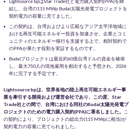
Lightsource bpはStar Trade社と電力購入契約(PPA)を締
結し、台湾の115 MWp Budai太陽光発電プロジェクトを
契約電力の容量に充てました。
この契約は、台湾およびより広範なアジア太平洋地域に
おける再生可能エネルギー投資を加速させ、企業とコミ
ュニティのエネルギー移行を支援する上で、相対契約で
のPPAが果たす役割を実証するものです。
Budaiプロジェクトは最近約60億台湾ドルの資金を確保
し、最大750人の現地雇用を創出すると予想され、2026
年に完了する予定です。
Lightsource bpは、世界各地の陸上再生可能エネルギー事
業を牽引する開発および運営会社であり、この度、Star
Trade社との間で、台湾における同社のBudai太陽光発電プ
ロジェクトのための電力購入契約(PPA)に署名しました。
こ
の契約により、プロジェクトの総出力(115 MWpに相当)が
契約電力の容量に充てられました。