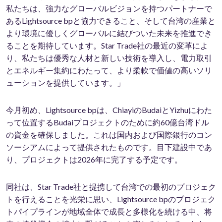
私たちは、強力なグローバルビジョンを持つパートナーで
あるLightsource bpと協力できること、そして台湾の産業と
より環境に優しくグローバルに結びついた未来を推進でき
ることを期待しています。Star Trade社の最近の変革によ
り、私たちは優秀な人材と新しい技術を導入し、電力取引
とエネルギー集約にわたって、より柔軟で価値の高いソリ
ューションを提供しています。」
今月初め、Lightsource bpは、ChiayiのBudaiとYizhuにわた
って位置するBudaiプロジェクトのために約60億台湾ドル
の資金を確保しました。これは国内および国際銀行のコン
ソーシアムによって提供されたものです。目下建設中であ
り、プロジェクトは2026年に完了する予定です。
同社は、Star Trade社と提携して台湾での最初のプロジェク
トを行えることを光栄に思い、Lightsource bpのプロジェク
トパイプラインが地域全体で成長と多様化を続ける中、将