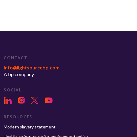
CONTACT
info@lightsourcebp.com
A bp company
SOCIAL
RESOURCES
Modern slavery statement
Health, safety, security, environment policy