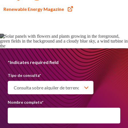
Renewable Energy Magazine
Contáctanos
*Indicates required field
Tipo de consulta
*
Siempre estamos disponibles para ayudar con
cualquier consulta. Puedes ponerte en contacto
con nosotros por correo electrónico o
rellenando el formulario.
Nombre completo
*
info@lightsourcebp.com