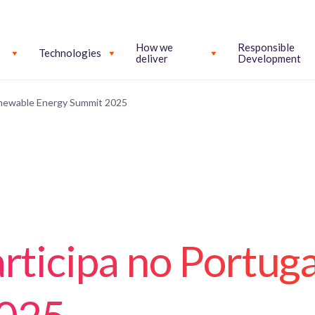
How we
Responsible
Technologies
deliver
Development
Renewable Energy Summit 2025
articipa no Portu