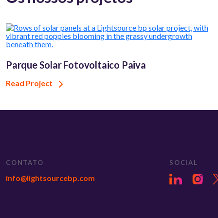
Parque Solar Fotovoltaico Paiva
Read Project
CONTATO
SOCIAL
info@lightsourcebp.com