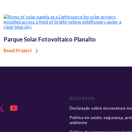
Parque Solar Fotovoltaico Planalto
Read Project
RECURSOS
Declaração sobre escravatura m
Política de saúde, segurança, pr
ambiente
Política de compras responsávei