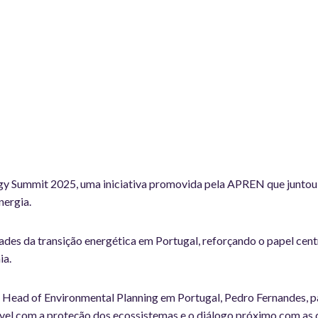
 Summit 2025, uma iniciativa promovida pela APREN que juntou em 
nergia.
des da transição energética em Portugal, reforçando o papel centr
ia.
o Head of Environmental Planning em Portugal, Pedro Fernandes, p
ável com a proteção dos ecossistemas e o diálogo próximo com as